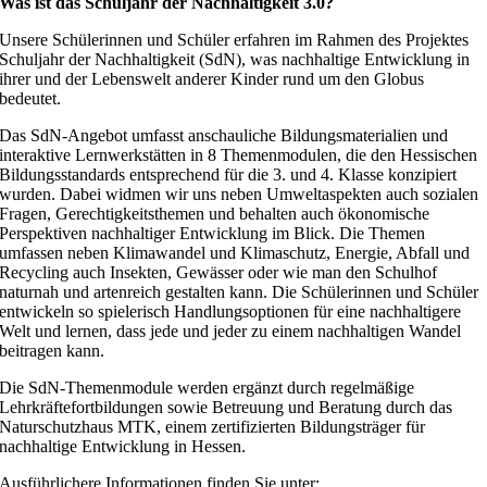
Was ist das Schuljahr der Nachhaltigkeit 3.0?
Unsere Schülerinnen und Schüler erfahren im Rahmen des Projektes
Schuljahr der Nachhaltigkeit (SdN), was nachhaltige Entwicklung in
ihrer und der Lebenswelt anderer Kinder rund um den Globus
bedeutet.
Das SdN-Angebot umfasst anschauliche Bildungsmaterialien und
interaktive Lernwerkstätten in 8 Themenmodulen, die den Hessischen
Bildungsstandards entsprechend für die 3. und 4. Klasse konzipiert
wurden. Dabei widmen wir uns neben Umweltaspekten auch sozialen
Fragen, Gerechtigkeitsthemen und behalten auch ökonomische
Perspektiven nachhaltiger Entwicklung im Blick. Die Themen
umfassen neben Klimawandel und Klimaschutz, Energie, Abfall und
Recycling auch Insekten, Gewässer oder wie man den Schulhof
naturnah und artenreich gestalten kann. Die Schülerinnen und Schüler
entwickeln so spielerisch Handlungsoptionen für eine nachhaltigere
Welt und lernen, dass jede und jeder zu einem nachhaltigen Wandel
beitragen kann.
Die SdN-Themenmodule werden ergänzt durch regelmäßige
Lehrkräftefortbildungen sowie Betreuung und Beratung durch das
Naturschutzhaus MTK, einem zertifizierten Bildungsträger für
nachhaltige Entwicklung in Hessen.
Ausführlichere Informationen finden Sie unter: